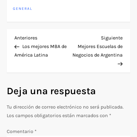
GENERAL
N
Entrada
Siguie
Anteriores
Siguiente
anterior
entra
Los mejores MBA de
Mejores Escuelas de
a
América Latina
Negocios de Argentina
v
e
Deja una respuesta
g
Tu dirección de correo electrónico no será publicada.
a
Los campos obligatorios están marcados con
*
c
Comentario
*