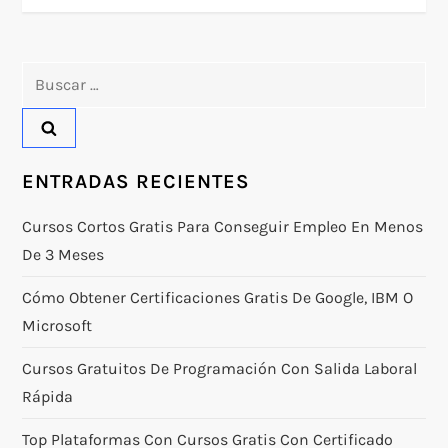
v
e
Buscar:
g
a
c
ENTRADAS RECIENTES
i
Cursos Cortos Gratis Para Conseguir Empleo En Menos
De 3 Meses
ó
Cómo Obtener Certificaciones Gratis De Google, IBM O
n
Microsoft
d
Cursos Gratuitos De Programación Con Salida Laboral
Rápida
e
Top Plataformas Con Cursos Gratis Con Certificado