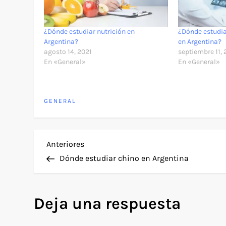
¿Dónde estudiar nutrición en
¿Dónde estudia
Argentina?
en Argentina?
agosto 14, 2021
septiembre 11, 
En «General»
En «General»
GENERAL
N
Entrada
Anteriores
anterior
Dónde estudiar chino en Argentina
a
v
Deja una respuesta
e