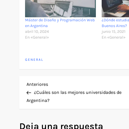
Máster de Diseño y Programación Web
¿Dónde estudi
en Argentina
Buenos Aires?
abril 10, 2024
junio 15, 2021
En «General»
En «General»
GENERAL
N
Entrada
Anteriores
anterior
¿Cuáles son las mejores universidades de
a
Argentina?
v
Deja una respuesta
e