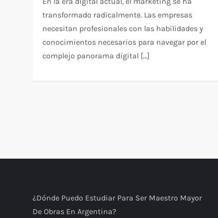
En la era digital actual, el marketing se ha
transformado radicalmente. Las empresas
necesitan profesionales con las habilidades y
conocimientos necesarios para navegar por el
complejo panorama digital […]
P
a
g
i
¿Dónde Puedo Estudiar Para Ser Maestro Mayor
De Obras En Argentina?
n