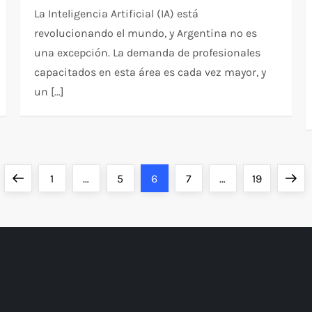
La Inteligencia Artificial (IA) está
revolucionando el mundo, y Argentina no es
una excepción. La demanda de profesionales
capacitados en esta área es cada vez mayor, y
un […]
Previous
Page
Page
Page
Page
Page
Next
1
…
5
6
7
…
19
page
page