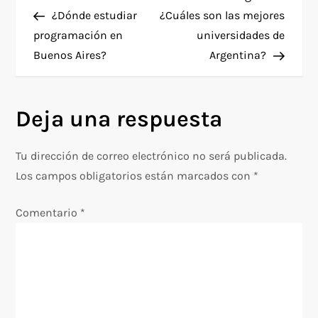
N
anterior
entra
¿Dónde estudiar
¿Cuáles son las mejores
a
programación en
universidades de
Buenos Aires?
Argentina?
v
e
Deja una respuesta
g
Tu dirección de correo electrónico no será publicada.
a
Los campos obligatorios están marcados con
*
c
Comentario
*
i
ó
n