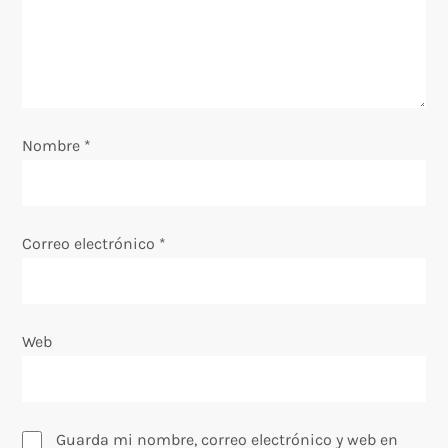
d
e
e
Nombre
*
n
t
Correo electrónico
*
r
a
Web
d
a
s
Guarda mi nombre, correo electrónico y web en