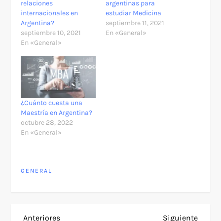
relaciones
argentinas para
internacionales en
estudiar Medicina
Argentina?
septiembre 11, 2021
septiembre 10, 2021
En «General»
En «General»
¿Cuánto cuesta una
Maestría en Argentina?
octubre 28, 2022
En «General»
GENERAL
Entrada
Siguie
Anteriores
Siguiente