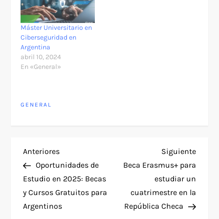
Máster Universitario en
Ciberseguridad en
Argentina
abril 10, 2024
En «General»
GENERAL
N
Entrada
Siguie
Anteriores
Siguiente
anterior
entra
Oportunidades de
Beca Erasmus+ para
a
Estudio en 2025: Becas
estudiar un
y Cursos Gratuitos para
cuatrimestre en la
v
Argentinos
República Checa