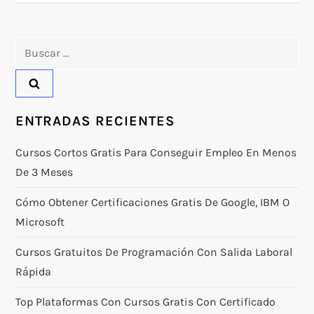
e
g
Buscar:
a
c
ENTRADAS RECIENTES
i
Cursos Cortos Gratis Para Conseguir Empleo En Menos
ó
De 3 Meses
n
Cómo Obtener Certificaciones Gratis De Google, IBM O
Microsoft
d
Cursos Gratuitos De Programación Con Salida Laboral
e
Rápida
e
Top Plataformas Con Cursos Gratis Con Certificado