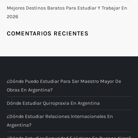
n
Mejores Destinos Baratos Para Estudiar Y Trabajar En
2026
t
COMENTARIOS RECIENTES
r
a
d
a
¿Dónde Puedo Estudiar Para Ser Maestro Mayor De
Obras En Argentina?
s
Dónde Estudiar Quiropraxia En Argentina
¿Dónde Estudiar Relaciones Internacionales En
Argentina?