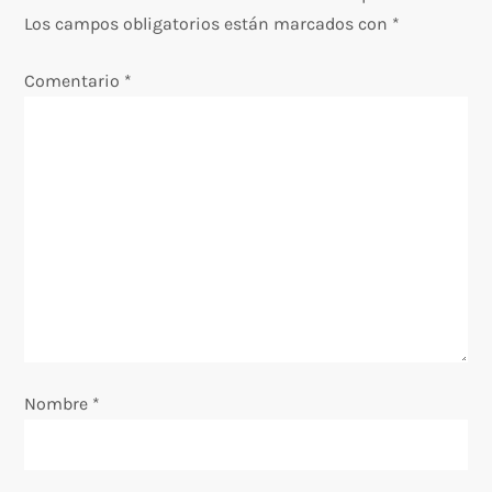
Los campos obligatorios están marcados con
*
a
Comentario
*
c
i
ó
n
d
e
e
Nombre
*
n