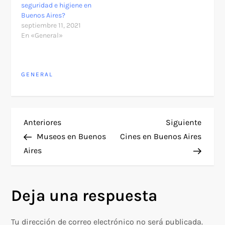
seguridad e higiene en
Buenos Aires?
septiembre 11, 2021
En «General»
GENERAL
N
Entrada
Siguie
Anteriores
Siguiente
anterior
entra
Museos en Buenos
Cines en Buenos Aires
a
Aires
v
Deja una respuesta
e
g
Tu dirección de correo electrónico no será publicada.