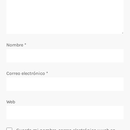
d
e
e
Nombre
*
n
t
Correo electrónico
*
r
a
Web
d
a