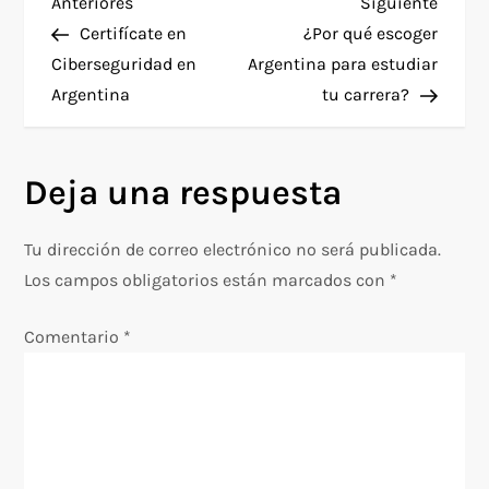
N
Entrada
Siguie
Anteriores
Siguiente
anterior
entra
Certifícate en
¿Por qué escoger
a
Ciberseguridad en
Argentina para estudiar
Argentina
tu carrera?
v
e
Deja una respuesta
g
Tu dirección de correo electrónico no será publicada.
a
Los campos obligatorios están marcados con
*
c
Comentario
*
i
ó
n