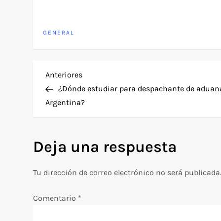
GENERAL
N
Entrada
Anteriores
anterior
¿Dónde estudiar para despachante de aduan
a
Argentina?
v
Deja una respuesta
e
g
Tu dirección de correo electrónico no será publicada
a
Comentario
*
c