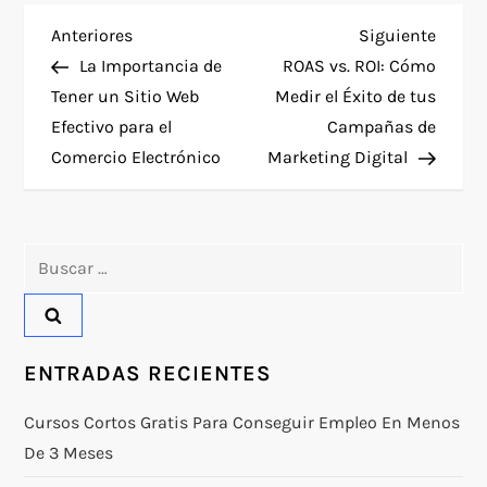
N
Entrada
Siguie
Anteriores
Siguiente
anterior
entra
La Importancia de
ROAS vs. ROI: Cómo
a
Tener un Sitio Web
Medir el Éxito de tus
Efectivo para el
Campañas de
v
Comercio Electrónico
Marketing Digital
e
g
Buscar:
a
c
ENTRADAS RECIENTES
i
Cursos Cortos Gratis Para Conseguir Empleo En Menos
ó
De 3 Meses