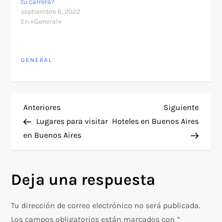
tu carrera?
septiembre 6, 2022
En «General»
GENERAL
N
Entrada
Siguie
Anteriores
Siguiente
anterior
entra
Lugares para visitar
Hoteles en Buenos Aires
a
en Buenos Aires
v
Deja una respuesta
e
g
Tu dirección de correo electrónico no será publicada.
Los campos obligatorios están marcados con
*