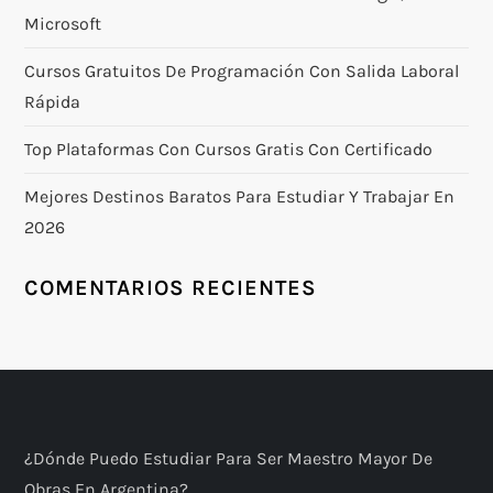
Microsoft
d
Cursos Gratuitos De Programación Con Salida Laboral
e
Rápida
e
Top Plataformas Con Cursos Gratis Con Certificado
n
Mejores Destinos Baratos Para Estudiar Y Trabajar En
2026
t
COMENTARIOS RECIENTES
r
a
d
a
¿Dónde Puedo Estudiar Para Ser Maestro Mayor De
Obras En Argentina?