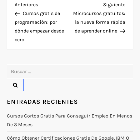
N
Entrada
Siguie
Anteriores
Siguiente
anterior
entra
Cursos gratis de
Microcursos gratuitos:
a
programación: por
la nueva forma rápida
dónde empezar desde
de aprender online
v
cero
e
g
Buscar:
a
c
ENTRADAS RECIENTES
i
Cursos Cortos Gratis Para Conseguir Empleo En Menos
ó
De 3 Meses
n
Cómo Obtener Certificaciones Gratis De Google, IBM O