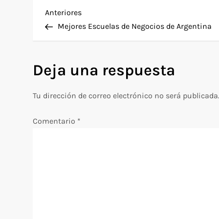
N
Entrada
Anteriores
anterior
Mejores Escuelas de Negocios de Argentina
a
v
Deja una respuesta
e
Tu dirección de correo electrónico no será publicada
g
Comentario
*
a
c
i
ó