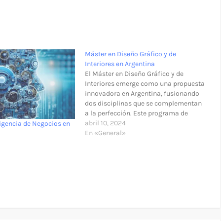
Máster en Diseño Gráfico y de
Interiores en Argentina
El Máster en Diseño Gráfico y de
Interiores emerge como una propuesta
innovadora en Argentina, fusionando
dos disciplinas que se complementan
a la perfección. Este programa de
posgrado te permitirá desarrollar las
abril 10, 2024
ligencia de Negocios en
habilidades y conocimientos
En «General»
necesarios para convertirte en un
profesional integral capaz de crear
espacios únicos y experiencias
visuales…