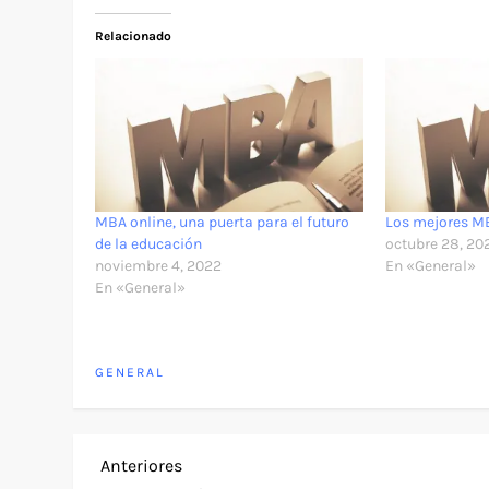
Relacionado
MBA online, una puerta para el futuro
Los mejores M
de la educación
octubre 28, 20
noviembre 4, 2022
En «General»
En «General»
GENERAL
N
Entrada
Anteriores