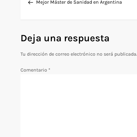
anterior
Mejor Máster de Sanidad en Argentina
a
v
Deja una respuesta
e
g
Tu dirección de correo electrónico no será publicada
a
Comentario
*
c
i
ó
n