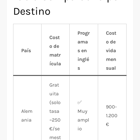
Destino
Progr
Cost
Cost
ama
o de
o de
País
s en
vida
matr
inglé
men
ícula
s
sual
Grat
uita
(solo
✅
900-
Alem
tasa
Muy
1.200
ania
~250
ampl
€
€/se
io
mest