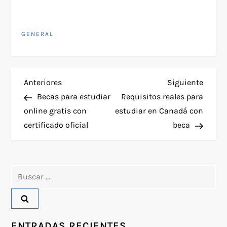
GENERAL
N
Entrada
Siguie
Anteriores
Siguiente
anterior
entra
Becas para estudiar
Requisitos reales para
a
online gratis con
estudiar en Canadá con
certificado oficial
beca
v
e
Buscar:
g
a
ENTRADAS RECIENTES