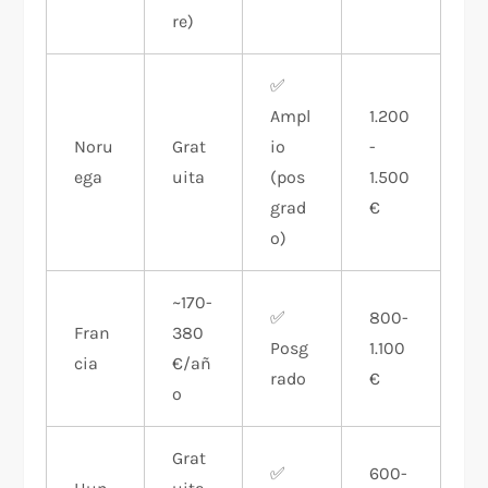
re)
✅
Ampl
1.200
Noru
Grat
io
-
ega
uita
(pos
1.500
grad
€
o)
~170-
✅
800-
Fran
380
Posg
1.100
cia
€/añ
rado
€
o
Grat
✅
600-