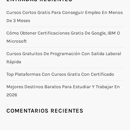
c
i
Cursos Cortos Gratis Para Conseguir Empleo En Menos
De 3 Meses
ó
Cómo Obtener Certificaciones Gratis De Google, IBM O
n
Microsoft
d
Cursos Gratuitos De Programación Con Salida Laboral
Rápida
e
Top Plataformas Con Cursos Gratis Con Certificado
e
Mejores Destinos Baratos Para Estudiar Y Trabajar En
n
2026
t
COMENTARIOS RECIENTES
r