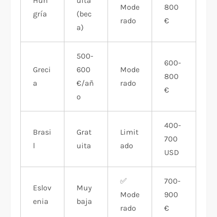
Hun
uita
Mode
800
gría
(bec
rado
€
a)
500-
600-
Greci
600
Mode
800
a
€/añ
rado
€
o
400-
Brasi
Grat
Limit
700
l
uita
ado
USD
✅
700-
Eslov
Muy
Mode
900
enia
baja
rado
€