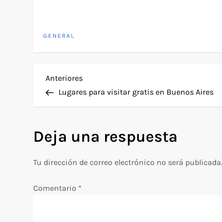
GENERAL
N
Entrada
Anteriores
anterior
Lugares para visitar gratis en Buenos Aires
a
v
Deja una respuesta
e
Tu dirección de correo electrónico no será publicada
g
Comentario
*
a