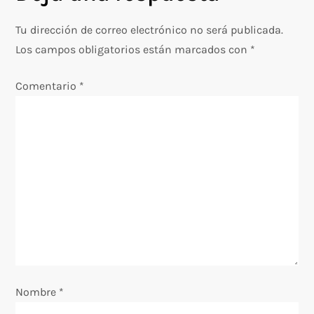
g
Tu dirección de correo electrónico no será publicada.
a
Los campos obligatorios están marcados con
*
c
Comentario
*
i
ó
n
d
e
e
Nombre
*
n