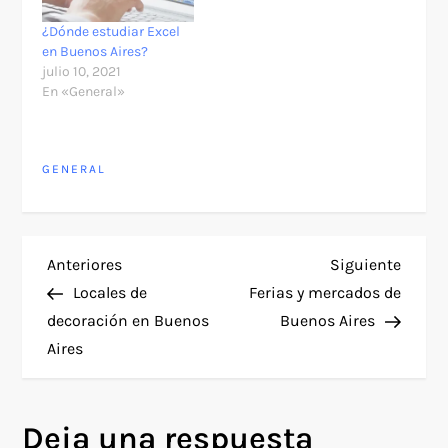
¿Dónde estudiar Excel
en Buenos Aires?
julio 10, 2021
En «General»
GENERAL
N
Entrada
Siguie
Anteriores
Siguiente
anterior
entra
Locales de
Ferias y mercados de
a
decoración en Buenos
Buenos Aires
Aires
v
e
Deja una respuesta