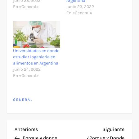
junio 23, 2022
Argentina
En «General»
junio 23, 2022
En «General»
Universidades en donde
estudiar ingeniería en
alimentos en Argentina
junio 24, 2022
En «General»
GENERAL
N
Entrada
Siguie
Anteriores
Siguiente
anterior
entra
Porque y donde
¿Porque y Donde