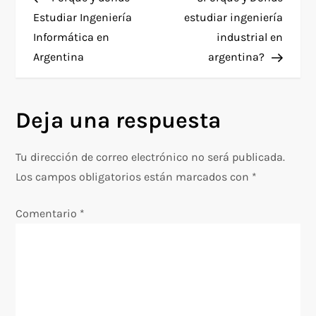
a
Estudiar Ingeniería
estudiar ingeniería
Informática en
industrial en
v
Argentina
argentina?
e
g
Deja una respuesta
a
Tu dirección de correo electrónico no será publicada.
c
Los campos obligatorios están marcados con
*
i
Comentario
*
ó
n
d