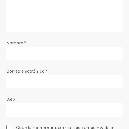
e
e
n
Nombre
*
t
r
Correo electrónico
*
a
d
Web
a
s
Guarda mi nombre, correo electrónico y web en