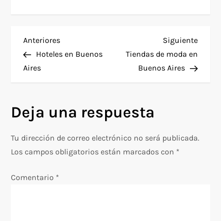
N
Entrada
Siguie
Anteriores
Siguiente
anterior
entra
Hoteles en Buenos
Tiendas de moda en
a
Aires
Buenos Aires
v
Deja una respuesta
e
g
Tu dirección de correo electrónico no será publicada.
Los campos obligatorios están marcados con
*
a
Comentario
*
c
i