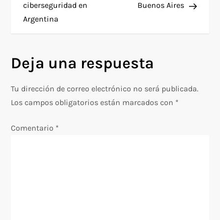
a
ciberseguridad en
Buenos Aires
Argentina
v
e
Deja una respuesta
g
Tu dirección de correo electrónico no será publicada.
a
Los campos obligatorios están marcados con
*
c
Comentario
*
i
ó
n
d