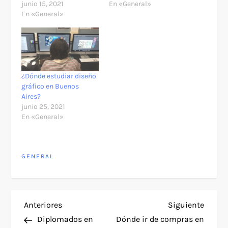
junio 15, 2021
En «General»
En «General»
¿Dónde estudiar diseño
gráfico en Buenos
Aires?
junio 25, 2021
En «General»
GENERAL
N
Entrada
Siguie
Anteriores
Siguiente
anterior
entra
Diplomados en
Dónde ir de compras en