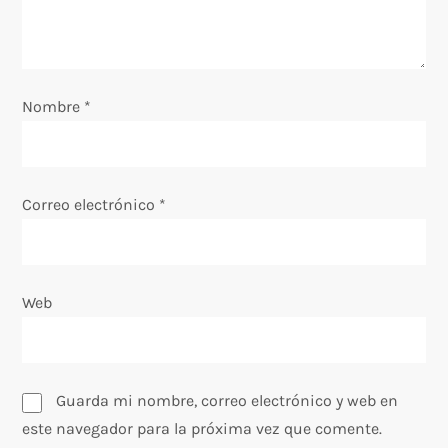
e
e
Nombre
*
n
t
Correo electrónico
*
r
a
Web
d
a
s
Guarda mi nombre, correo electrónico y web en
este navegador para la próxima vez que comente.