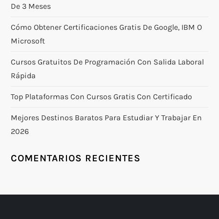
De 3 Meses
ó
Cómo Obtener Certificaciones Gratis De Google, IBM O
n
Microsoft
d
Cursos Gratuitos De Programación Con Salida Laboral
Rápida
e
Top Plataformas Con Cursos Gratis Con Certificado
e
Mejores Destinos Baratos Para Estudiar Y Trabajar En
n
2026
t
COMENTARIOS RECIENTES
r
a