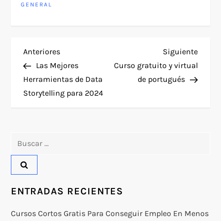
GENERAL
N
Entrada
Siguie
Anteriores
Siguiente
anterior
entra
Las Mejores
Curso gratuito y virtual
a
Herramientas de Data
de portugués
Storytelling para 2024
v
e
Buscar:
g
a
c
ENTRADAS RECIENTES
i
Cursos Cortos Gratis Para Conseguir Empleo En Menos