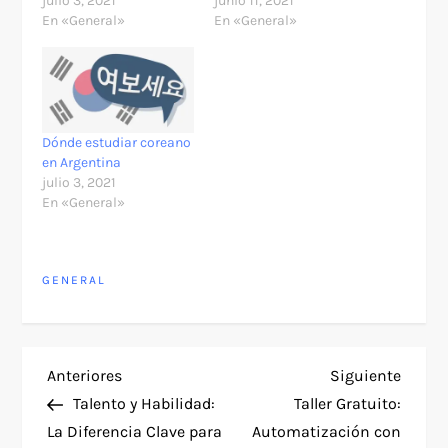
julio 3, 2021
junio 11, 2021
En «General»
En «General»
Dónde estudiar coreano
en Argentina
julio 3, 2021
En «General»
GENERAL
N
Entrada
Siguie
Anteriores
Siguiente
anterior
entra
Talento y Habilidad:
Taller Gratuito:
a
La Diferencia Clave para
Automatización con