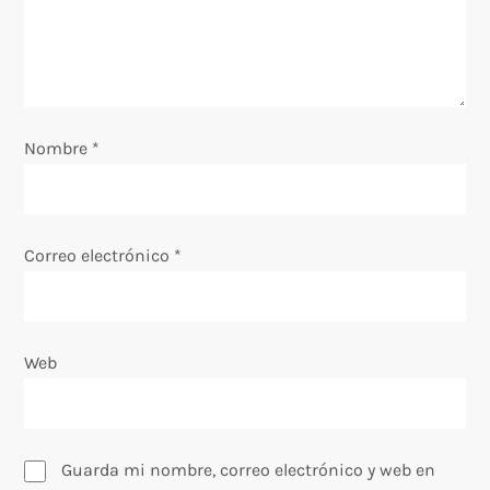
e
e
n
Nombre
t
*
r
a
Correo electrónico
*
d
a
Web
s
Guarda mi nombre, correo electrónico y web en