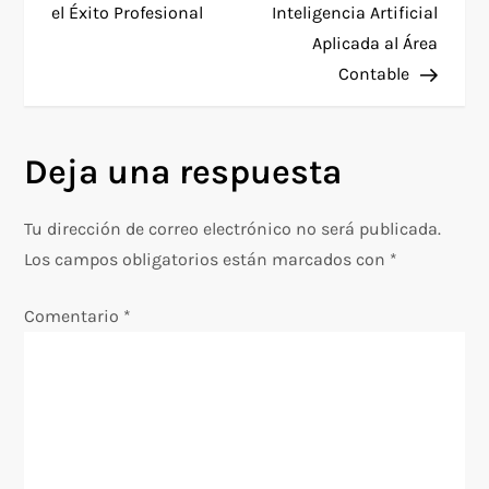
el Éxito Profesional
Inteligencia Artificial
v
Aplicada al Área
e
Contable
g
Deja una respuesta
a
c
Tu dirección de correo electrónico no será publicada.
Los campos obligatorios están marcados con
*
i
Comentario
*
ó
n
d