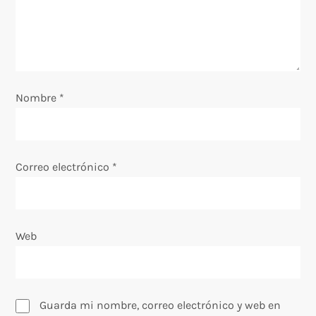
d
e
e
Nombre
*
n
t
Correo electrónico
*
r
a
Web
d
a
s
Guarda mi nombre, correo electrónico y web en