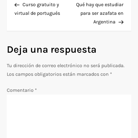
anterior
entra
Curso gratuito y
Qué hay que estudiar
a
virtual de portugués
para ser azafata en
Argentina
v
e
Deja una respuesta
g
Tu dirección de correo electrónico no será publicada.
a
Los campos obligatorios están marcados con
*
c
Comentario
*
i
ó
n