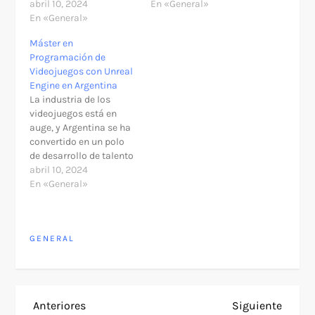
abril 10, 2024
En «General»
En «General»
Máster en
Programación de
Videojuegos con Unreal
Engine en Argentina
La industria de los
videojuegos está en
auge, y Argentina se ha
convertido en un polo
de desarrollo de talento
creativo y técnico en
abril 10, 2024
este campo. El Máster
En «General»
en Programación de
Videojuegos con Unreal
Engine te ofrece la
GENERAL
oportunidad de
convertirte en un
profesional altamente
capacitado para
dominar esta
N
Entrada
Siguie
Anteriores
Siguiente
herramienta…